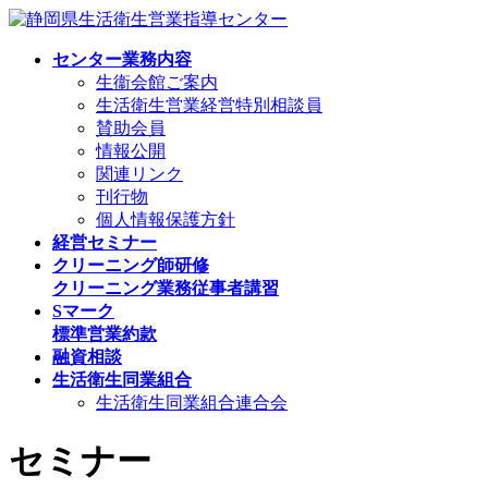
Skip
Skip
to
to
the
the
センター業務内容
content
Navigation
生衞会館ご案内
生活衛生営業経営特別相談員
賛助会員
情報公開
関連リンク
刊行物
個人情報保護方針
経営セミナー
クリーニング師研修
クリーニング業務従事者講習
Sマーク
標準営業約款
融資相談
生活衛生同業組合
生活衛生同業組合連合会
セミナー